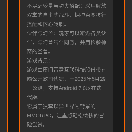
不是羁较量与功夫搭配：采用解放
双掌的自步式战斗，拥护百变技行
搭配和随心转职。
伙伴与幻兽：玩家可以邂逅各类伙
伴，与幻兽结伴同游，并肩检验神
奇的圣兽。
游戏背景：
游戏由厦门雷霆互联科技股份带有
限公开放司代据，于2025年5月29
日公测，支持Android 7.0以在迭
代版。
它属于独套以异世界为背景的
MMORPG，注重点轻松愉快的冒
险尝试。