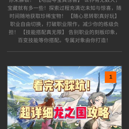
你来解锁！ 【地图寻宝真惊喜】 世界有无数大，
宝藏就有多一些！探索过程充满讫未知与惊喜，随
时间随地获取珍稀宝物！ 【随心思转职真好玩】
职业自由切换，打破职业限作，减少你的练级负
担！ 【技能搭配真无限】 告别职业的刻板印象，
百变技能等你搭配。专属对象由你打造！
1