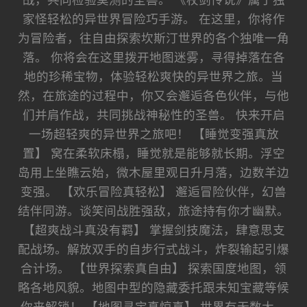
战，共同检验莫测的圣兽。 《杖剑传说》属于独
家怪轻松的异世界冒险巧手游。 在这里，你将作
为冒险者，往自由探索坎斯汀世界的各个独唯一角
落。 你将会在这里拨开地图迷雾，寻得掉落在各
地的珍稀宝物，体验轻松爽快的异世界之旅。当
然，在旅途的过程中，你又会邂逅各色伙伴，与他
们并肩作战，共同挑战神秘性的圣兽。 快来开启
一场超轻爽的异世界之旅吧！ 【睡觉变强真放
置】 窝在柔软床榻，睡觉就是能够就长期。浮空
岛用上坐瞧云始，微木屋里观日升月落，边数羊边
变强。 【欢乐冒险真轻松】 邂逅冒险伙伴，幻兽
结伴同游。谈笑间战胜强敌，旅途持有你才幽默。
【超爽战斗真没有羁】 掌握剑技魔法，肆意思支
配战场。解放双手的自步行式战斗，炸裂输起引爆
合计场。 【世界探索真自由】 探索国度地图，领
略各地风貌。地图中型的隐藏委托跟未知宝藏等候