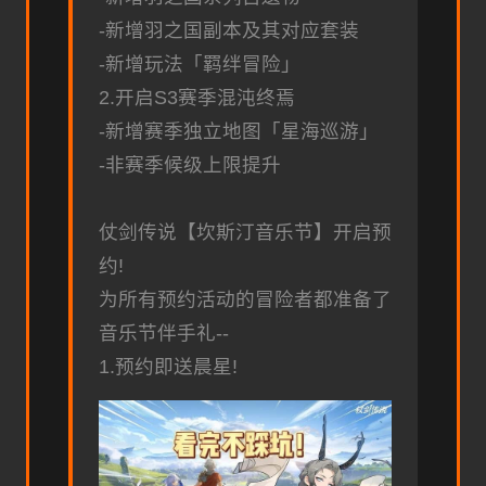
-新增羽之国副本及其对应套装
-新增玩法「羁绊冒险」
2.开启S3赛季混沌终焉
-新增赛季独立地图「星海巡游」
-非赛季候级上限提升
仗剑传说【坎斯汀音乐节】开启预
约!
为所有预约活动的冒险者都准备了
音乐节伴手礼--
1.预约即送晨星!