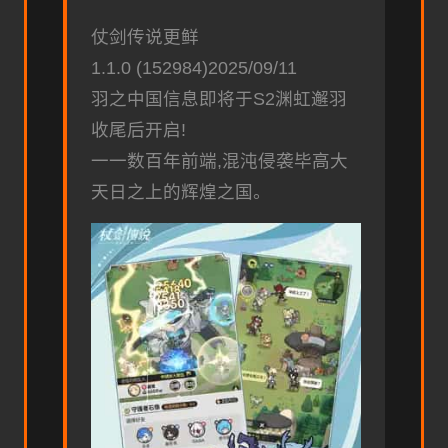
仗剑传说更鲜
1.1.0 (152984)2025/09/11
羽之中国信息即将于S2渊虹邂羽
收尾后开启!
一一数百年前端,混沌侵袭毕高大
天日之上的辉煌之国。