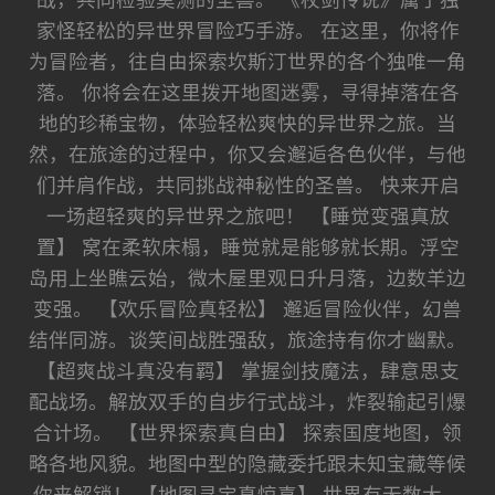
战，共同检验莫测的圣兽。 《杖剑传说》属于独
家怪轻松的异世界冒险巧手游。 在这里，你将作
为冒险者，往自由探索坎斯汀世界的各个独唯一角
落。 你将会在这里拨开地图迷雾，寻得掉落在各
地的珍稀宝物，体验轻松爽快的异世界之旅。当
然，在旅途的过程中，你又会邂逅各色伙伴，与他
们并肩作战，共同挑战神秘性的圣兽。 快来开启
一场超轻爽的异世界之旅吧！ 【睡觉变强真放
置】 窝在柔软床榻，睡觉就是能够就长期。浮空
岛用上坐瞧云始，微木屋里观日升月落，边数羊边
变强。 【欢乐冒险真轻松】 邂逅冒险伙伴，幻兽
结伴同游。谈笑间战胜强敌，旅途持有你才幽默。
【超爽战斗真没有羁】 掌握剑技魔法，肆意思支
配战场。解放双手的自步行式战斗，炸裂输起引爆
合计场。 【世界探索真自由】 探索国度地图，领
略各地风貌。地图中型的隐藏委托跟未知宝藏等候