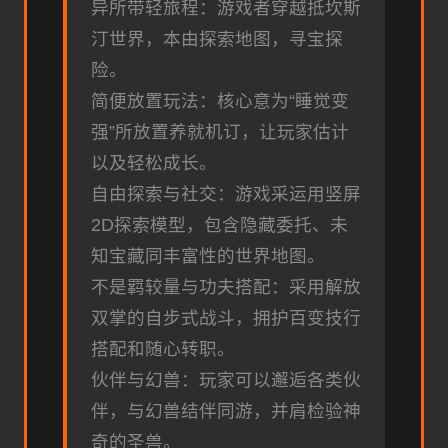
异所带轻旅程：游戏者穿越抵坎斯
汀世界，本由探索地图，寻宝探
险。
简便放置玩法：核心意为“睡觉变
强”所放置养就机订，让玩家估计
以及轻松成长。
自由探索与社交：游戏采运用竖屏
2D探索模型，包含隐藏委托、未
知宝藏同丰富性的世界地图。
不是羁较量与功夫搭配：采用解放
双掌的自步式战斗，拥护百变技行
搭配和随心转职。
伙伴与幻兽：玩家可以邂逅各类伙
伴，与幻兽结伴同游，并肩检验神
奇的圣兽。