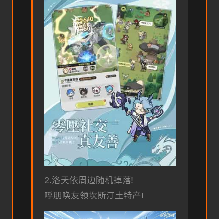
2.洛天依周边随机掉落!
呼朋唤友领坎斯汀土特产!