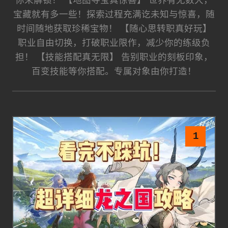
你来解锁！ 【地图寻宝真惊喜】 世界有无数大，
宝藏就有多一些！探索过程充满讫未知与惊喜，随
时间随地获取珍稀宝物！ 【随心思转职真好玩】
职业自由切换，打破职业限作，减少你的练级负
担！ 【技能搭配真无限】 告别职业的刻板印象，
百变技能等你搭配。专属对象由你打造！
1