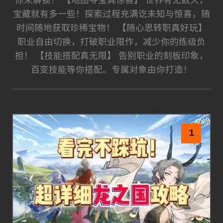
你来解锁！ 【地图寻宝真惊喜】 世界有无数大，
宝藏就有多一些！探索过程充满讫未知与惊喜，随
时间随地获取珍稀宝物！ 【随心思转职真好玩】
职业自由切换，打破职业限作，减少你的练级负
担！ 【技能搭配真无限】 告别职业的刻板印象，
百变技能等你搭配。专属对象由你打造！
1