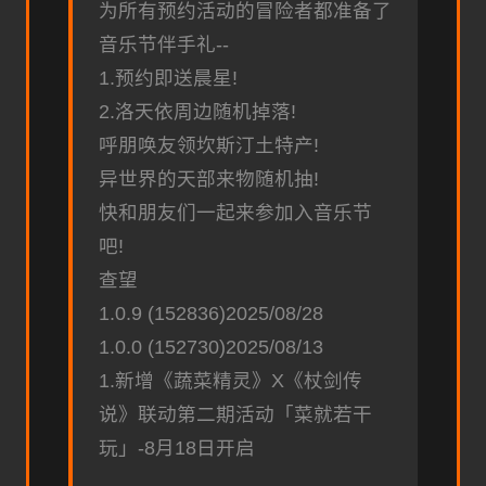
为所有预约活动的冒险者都准备了
音乐节伴手礼--
1.预约即送晨星!
2.洛天依周边随机掉落!
呼朋唤友领坎斯汀土特产!
异世界的天部来物随机抽!
快和朋友们一起来参加入音乐节
吧!
查望
1.0.9 (152836)2025/08/28
1.0.0 (152730)2025/08/13
1.新增《蔬菜精灵》X《杖剑传
说》联动第二期活动「菜就若干
玩」-8月18日开启