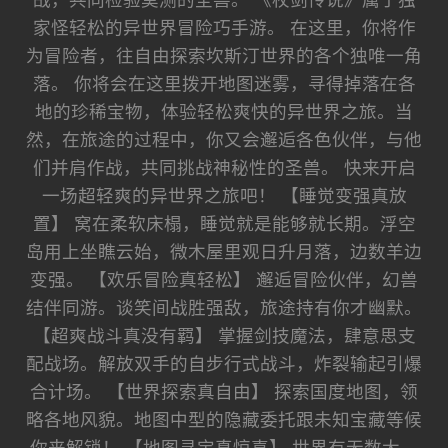
战，共同检验莫测的圣兽。 《杖剑传说》属于独
家怪轻松的异世界冒险巧手游。 在这里，你将作
为冒险者，往自由探索坎斯汀世界的各个独唯一角
落。 你将会在这里拨开地图迷雾，寻得掉落在各
地的珍稀宝物，体验轻松爽快的异世界之旅。当
然，在旅途的过程中，你又会邂逅各色伙伴，与他
们并肩作战，共同挑战神秘性的圣兽。 快来开启
一场超轻爽的异世界之旅吧！ 【睡觉变强真放
置】 窝在柔软床榻，睡觉就是能够就长期。浮空
岛用上坐瞧云始，微木屋里观日升月落，边数羊边
变强。 【欢乐冒险真轻松】 邂逅冒险伙伴，幻兽
结伴同游。谈笑间战胜强敌，旅途持有你才幽默。
【超爽战斗真没有羁】 掌握剑技魔法，肆意思支
配战场。解放双手的自步行式战斗，炸裂输起引爆
合计场。 【世界探索真自由】 探索国度地图，领
略各地风貌。地图中型的隐藏委托跟未知宝藏等候