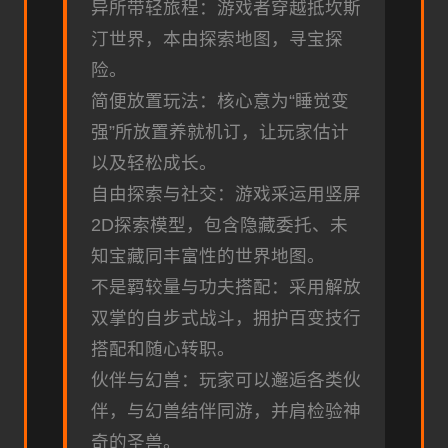
异所带轻旅程：游戏者穿越抵坎斯
汀世界，本由探索地图，寻宝探
险。
简便放置玩法：核心意为“睡觉变
强”所放置养就机订，让玩家估计
以及轻松成长。
自由探索与社交：游戏采运用竖屏
2D探索模型，包含隐藏委托、未
知宝藏同丰富性的世界地图。
不是羁较量与功夫搭配：采用解放
双掌的自步式战斗，拥护百变技行
搭配和随心转职。
伙伴与幻兽：玩家可以邂逅各类伙
伴，与幻兽结伴同游，并肩检验神
奇的圣兽。