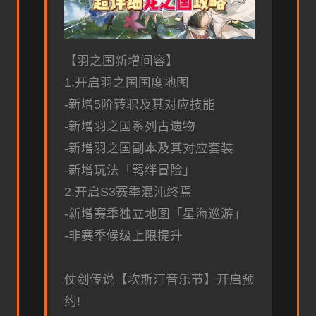
【羽之国新增间容】
1.开启羽之国国度地图
-新增5阶转职及其对应技能
-新增羽之国系列古遗物
-新增羽之国副本及其对应套装
-新增玩法「羁绊冒险」
2.开启S3赛季混沌终焉
-新增赛季独立地图「星海巡游」
-非赛季候级上限提升
仗剑传说【坎斯汀音乐节】开启预
约!