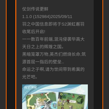
仗剑传说更鲜
1.1.0 (152984)2025/09/11
羽之中国信息即将于S2渊虹邂羽
收尾后开启!
一一数百年前端,混沌侵袭毕高大
天日之上的辉煌之国。
黑暗笼罩万物,英杰们燃烧长命,筑
源首屈一指后的壁垒..
命运之子啊,请为世间带到希冀的
光芒吧。