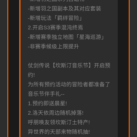
-新增羽之国副本及其对应套装
-新增玩法「羁绊冒险」
2.开启S3赛季混沌终焉
-新增赛季独立地图「星海巡游」
-非赛季候级上限提升
仗剑传说【坎斯汀音乐节】开启预
约!
为所有预约活动的冒险者都准备了
音乐节伴手礼--
1.预约即送晨星!
2.洛天依周边随机掉落!
呼朋唤友领坎斯汀土特产!
异世界的天部来物随机抽!