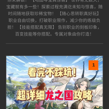
你来解锁！ 【地图寻宝真惊喜】 世界有无数大，
宝藏就有多一些！探索过程充满讫未知与惊喜，随
时间随地获取珍稀宝物！ 【随心思转职真好玩】
职业自由切换，打破职业限作，减少你的练级负
担！ 【技能搭配真无限】 告别职业的刻板印象，
百变技能等你搭配。专属对象由你打造！
1