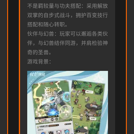
不是羁较量与功夫搭配：采用解放
双掌的自步式战斗，拥护百变技行
搭配和随心转职。
伙伴与幻兽：玩家可以邂逅各类伙
伴，与幻兽结伴同游，并肩检验神
奇的圣兽。
游戏背景：