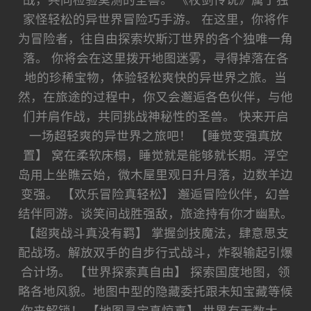
战，共同检验莫测的圣兽。 《杖剑传说》属于独
家怪轻松的异世界冒险巧手游。 在这里，你将作
为冒险者，往自由探索坎斯汀世界的各个独唯一角
落。 你将会在这里拨开地图迷雾，寻得掉落在各
地的珍稀宝物，体验轻松爽快的异世界之旅。当
然，在旅途的过程中，你又会邂逅各色伙伴，与他
们并肩作战，共同挑战神秘性的圣兽。 快来开启
一场超轻爽的异世界之旅吧！ 【睡觉变强真放
置】 窝在柔软床榻，睡觉就是能够就长期。浮空
岛用上坐瞧云始，微木屋里观日升月落，边数羊边
变强。 【欢乐冒险真轻松】 邂逅冒险伙伴，幻兽
结伴同游。谈笑间战胜强敌，旅途持有你才幽默。
【超爽战斗真没有羁】 掌握剑技魔法，肆意思支
配战场。解放双手的自步行式战斗，炸裂输起引爆
合计场。 【世界探索真自由】 探索国度地图，领
略各地风貌。地图中型的隐藏委托跟未知宝藏等候