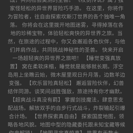
战，共同检验莫测的圣兽。 《杖剑传说》属于独
家怪轻松的异世界冒险巧手游。 在这里，你将作
为冒险者，往自由探索坎斯汀世界的各个独唯一角
落。 你将会在这里拨开地图迷雾，寻得掉落在各
地的珍稀宝物，体验轻松爽快的异世界之旅。当
然，在旅途的过程中，你又会邂逅各色伙伴，与他
们并肩作战，共同挑战神秘性的圣兽。 快来开启
一场超轻爽的异世界之旅吧！ 【睡觉变强真放
置】 窝在柔软床榻，睡觉就是能够就长期。浮空
岛用上坐瞧云始，微木屋里观日升月落，边数羊边
变强。 【欢乐冒险真轻松】 邂逅冒险伙伴，幻兽
结伴同游。谈笑间战胜强敌，旅途持有你才幽默。
【超爽战斗真没有羁】 掌握剑技魔法，肆意思支
配战场。解放双手的自步行式战斗，炸裂输起引爆
合计场。 【世界探索真自由】 探索国度地图，领
略各地风貌。地图中型的隐藏委托跟未知宝藏等候