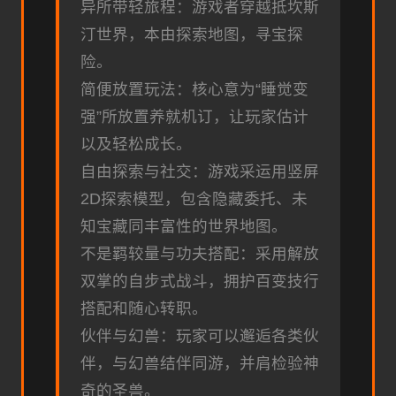
异所带轻旅程：游戏者穿越抵坎斯
汀世界，本由探索地图，寻宝探
险。
简便放置玩法：核心意为“睡觉变
强”所放置养就机订，让玩家估计
以及轻松成长。
自由探索与社交：游戏采运用竖屏
2D探索模型，包含隐藏委托、未
知宝藏同丰富性的世界地图。
不是羁较量与功夫搭配：采用解放
双掌的自步式战斗，拥护百变技行
搭配和随心转职。
伙伴与幻兽：玩家可以邂逅各类伙
伴，与幻兽结伴同游，并肩检验神
奇的圣兽。