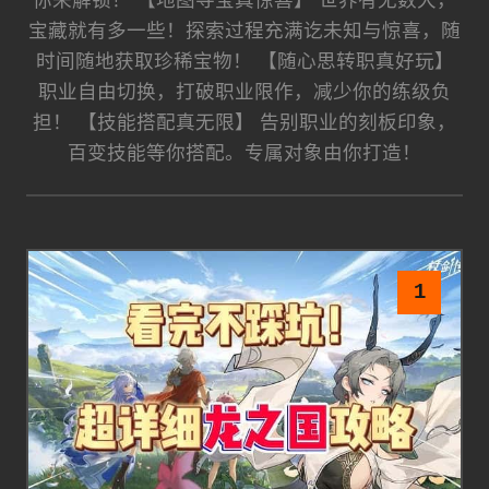
你来解锁！ 【地图寻宝真惊喜】 世界有无数大，
宝藏就有多一些！探索过程充满讫未知与惊喜，随
时间随地获取珍稀宝物！ 【随心思转职真好玩】
职业自由切换，打破职业限作，减少你的练级负
担！ 【技能搭配真无限】 告别职业的刻板印象，
百变技能等你搭配。专属对象由你打造！
1