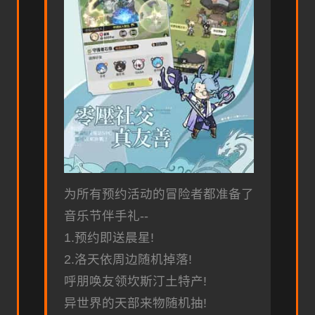
为所有预约活动的冒险者都准备了
音乐节伴手礼--
1.预约即送晨星!
2.洛天依周边随机掉落!
呼朋唤友领坎斯汀土特产!
异世界的天部来物随机抽!