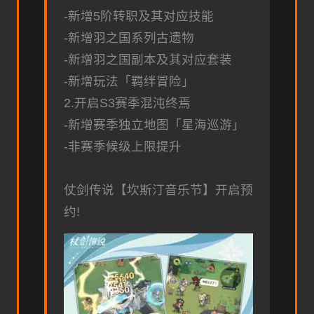
-新增5阶转职及其对应技能
-新增羽之国系列古遗物
-新增羽之国副本及其对应套装
-新增玩法「羁绊冒险」
2.开启S3赛季混沌终焉
-新增赛季独立地图「星海巡游」
-非赛季候级上限提升
仗剑传说【坎斯汀音乐节】开启预
约!