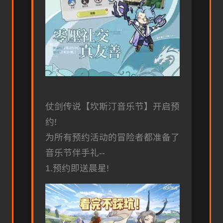
仗剑传说【坎斯汀音乐节】开启预
约!
为所有预约活动的冒险者都准备了
音乐节伴手礼--
1.预约即送晨星!