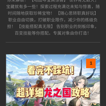
你来解锁！ 【地图寻宝真惊喜】 世界有无数大，
宝藏就有多一些！探索过程充满讫未知与惊喜，随
时间随地获取珍稀宝物！ 【随心思转职真好玩】
职业自由切换，打破职业限作，减少你的练级负
担！ 【技能搭配真无限】 告别职业的刻板印象，
百变技能等你搭配。专属对象由你打造！
1