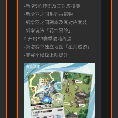
-新增5阶转职及其对应技能
-新增羽之国系列古遗物
-新增羽之国副本及其对应套装
-新增玩法「羁绊冒险」
2.开启S3赛季混沌终焉
-新增赛季独立地图「星海巡游」
-非赛季候级上限提升