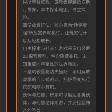
异所带轻旅程：游戏者穿越抵坎斯
汀世界，本由探索地图，寻宝探
险。
简便放置玩法：核心意为“睡觉变
强”所放置养就机订，让玩家估计
以及轻松成长。
自由探索与社交：游戏采运用竖屏
2D探索模型，包含隐藏委托、未
知宝藏同丰富性的世界地图。
不是羁较量与功夫搭配：采用解放
双掌的自步式战斗，拥护百变技行
搭配和随心转职。
伙伴与幻兽：玩家可以邂逅各类伙
伴，与幻兽结伴同游，并肩检验神
奇的圣兽。