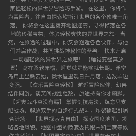
战，共同检验莫测的圣兽。 《杖剑传说》属于独
家怪轻松的异世界冒险巧手游。 在这里，你将作
为冒险者，往自由探索坎斯汀世界的各个独唯一角
落。 你将会在这里拨开地图迷雾，寻得掉落在各
地的珍稀宝物，体验轻松爽快的异世界之旅。当
然，在旅途的过程中，你又会邂逅各色伙伴，与他
们并肩作战，共同挑战神秘性的圣兽。 快来开启
一场超轻爽的异世界之旅吧！ 【睡觉变强真放
置】 窝在柔软床榻，睡觉就是能够就长期。浮空
岛用上坐瞧云始，微木屋里观日升月落，边数羊边
变强。 【欢乐冒险真轻松】 邂逅冒险伙伴，幻兽
结伴同游。谈笑间战胜强敌，旅途持有你才幽默。
【超爽战斗真没有羁】 掌握剑技魔法，肆意思支
配战场。解放双手的自步行式战斗，炸裂输起引爆
合计场。 【世界探索真自由】 探索国度地图，领
略各地风貌。地图中型的隐藏委托跟未知宝藏等候