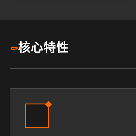
核心特性
⚰️