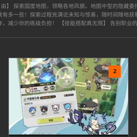
自由】 探索国度地图，领略各地风貌。地图中型的隐藏委
就有多一些！探索过程充满讫未知与惊喜，随时间随地获取
作，减少你的练级负担！ 【技能搭配真无限】 告别职业
2