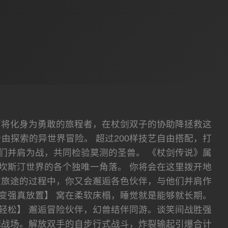
下将化身为勇敢的旅程者，在杖剑双子的协助降拯救这
探索的异世界冒险。 超过200样技艺自由搭配，打
们并肩为战，共同检验莫测的圣兽。 《杖剑传说》属
坎斯汀世界的各个独唯一角落。 你将会在这里拨开地
在旅途的过程中，你又会邂逅各色伙伴，与他们并肩作
变强真放置】 窝在柔软床榻，睡觉就是能够就长期。
轻松】 邂逅冒险伙伴，幻兽结伴同游。谈笑间战胜强
配战场。解放双手的自步行式战斗，炸裂输起引爆合计