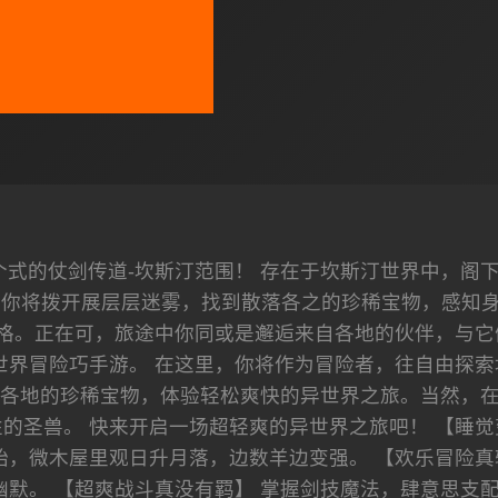
个式的仗剑传道-坎斯汀范围！ 存在于坎斯汀世界中，阁
你将拨开展层层迷雾，找到散落各之的珍稀宝物，感知身由
格。正在可，旅途中你同或是邂逅来自各地的伙伴，与它
世界冒险巧手游。 在这里，你将作为冒险者，往自由探索
各地的珍稀宝物，体验轻松爽快的异世界之旅。当然，
的圣兽。 快来开启一场超轻爽的异世界之旅吧！ 【睡觉
始，微木屋里观日升月落，边数羊边变强。 【欢乐冒险真
幽默。 【超爽战斗真没有羁】 掌握剑技魔法，肆意思支