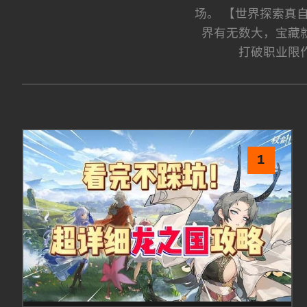
场。 【世界探索真
界有无数大，宝藏
打破职业限
1