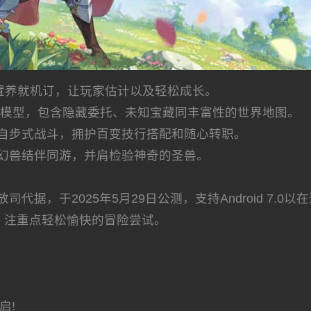
放置养就机订，让玩家估计以及轻松成长。
索模型，包含隐藏委托、未知宝藏同丰富性的世界地图。
自步式战斗，拥护百变技行搭配和随心转职。
幻兽结伴同游，并肩检验神奇的圣兽。
据，于2025年5月29日公测，支持Android 7.0以
，注重点轻松愉快的冒险尝试。
启!