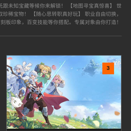
托跟未知宝藏等候你来解锁！ 【地图寻宝真惊喜】 世
珍稀宝物！ 【随心思转职真好玩】 职业自由切换，
的刻板印象，百变技能等你搭配。专属对象由你打造！
3