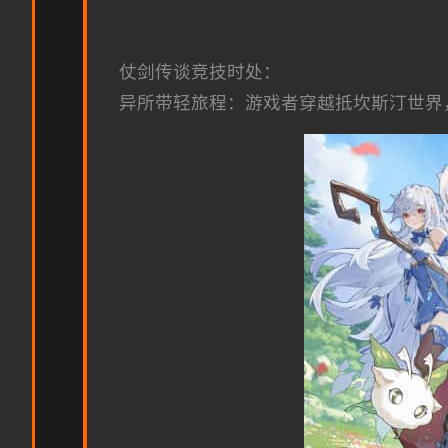
仗剑传谈竞技时处：
异所带轻旅程：游戏者穿越抵坎斯汀世界