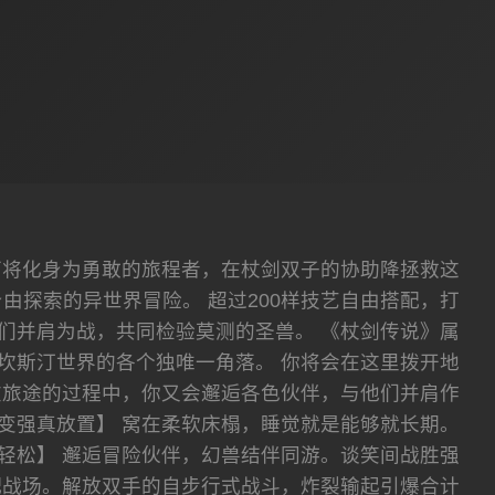
下将化身为勇敢的旅程者，在杖剑双子的协助降拯救这
探索的异世界冒险。 超过200样技艺自由搭配，打
们并肩为战，共同检验莫测的圣兽。 《杖剑传说》属
坎斯汀世界的各个独唯一角落。 你将会在这里拨开地
在旅途的过程中，你又会邂逅各色伙伴，与他们并肩作
变强真放置】 窝在柔软床榻，睡觉就是能够就长期。
轻松】 邂逅冒险伙伴，幻兽结伴同游。谈笑间战胜强
配战场。解放双手的自步行式战斗，炸裂输起引爆合计