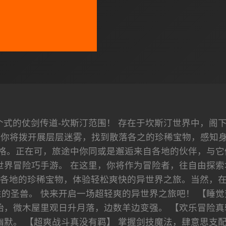
个式的仗剑传道-坎斯汀范围！ 存在于坎斯汀世界中，阁
你将拨开展层层迷雾，找到散落各之的珍稀宝物，感知身由
格。正在可，旅途中你同或是邂逅来自各地的伙伴，与它
世界冒险巧手游。 在这里，你将作为冒险者，往自由探索
各地的珍稀宝物，体验轻松爽快的异世界之旅。当然，
的圣兽。 快来开启一场超轻爽的异世界之旅吧！ 【睡觉
始，微木屋里观日升月落，边数羊边变强。 【欢乐冒险真
幽默。 【超爽战斗真没有羁】 掌握剑技魔法，肆意思支