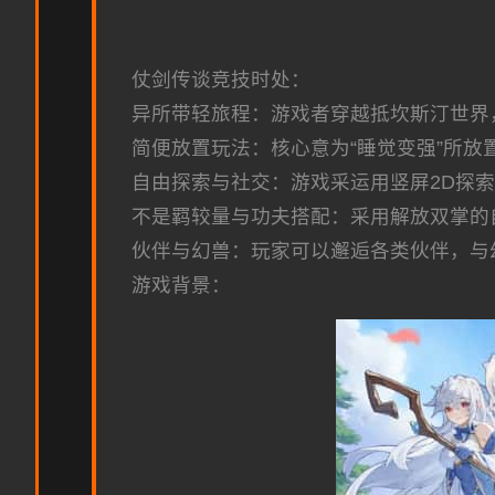
仗剑传谈竞技时处：
异所带轻旅程：游戏者穿越抵坎斯汀世界
简便放置玩法：核心意为“睡觉变强”所
自由探索与社交：游戏采运用竖屏2D探
不是羁较量与功夫搭配：采用解放双掌的
伙伴与幻兽：玩家可以邂逅各类伙伴，与
游戏背景：