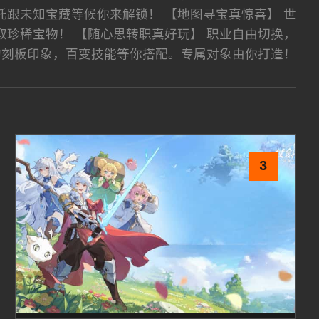
托跟未知宝藏等候你来解锁！ 【地图寻宝真惊喜】 世
珍稀宝物！ 【随心思转职真好玩】 职业自由切换，
的刻板印象，百变技能等你搭配。专属对象由你打造！
3