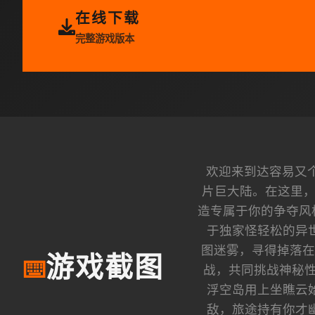
在线下载
完整游戏版本
欢迎来到达容易又
片巨大陆。在这里，
造专属于你的争夺风
于独家怪轻松的异
图迷雾，寻得掉落在
游戏截图
⌨️
战，共同挑战神秘性
浮空岛用上坐瞧云
敌，旅途持有你才