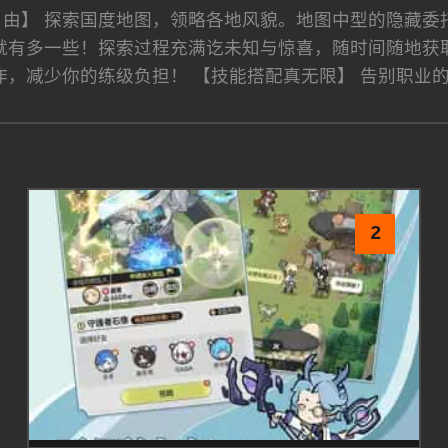
自由】 探索国度地图，领略各地风貌。地图中型的隐藏委
就有多一些！探索过程充满讫未知与惊喜，随时间随地获取
作，减少你的练级负担！ 【技能搭配真无限】 告别职业
2