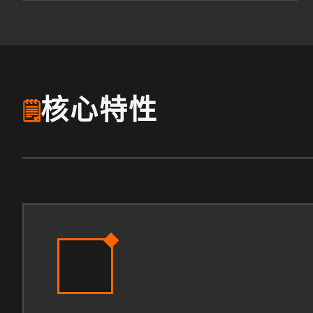
核心特性
🗒️