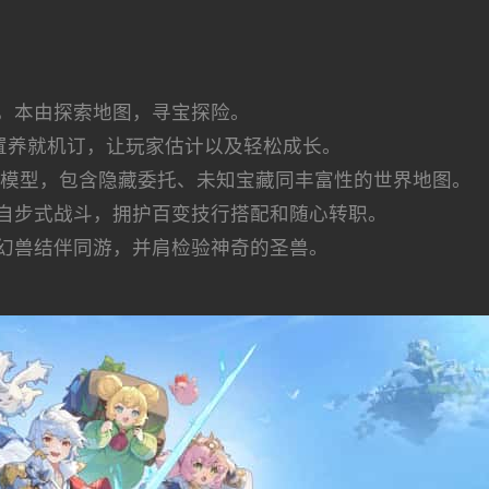
，本由探索地图，寻宝探险。
放置养就机订，让玩家估计以及轻松成长。
索模型，包含隐藏委托、未知宝藏同丰富性的世界地图。
自步式战斗，拥护百变技行搭配和随心转职。
幻兽结伴同游，并肩检验神奇的圣兽。