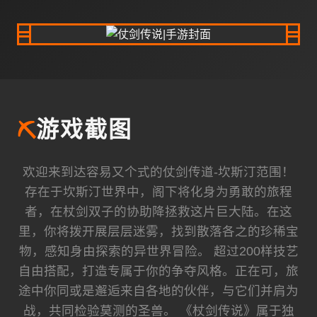
⛏️
游戏截图
欢迎来到达容易又个式的仗剑传道-坎斯汀范围！
存在于坎斯汀世界中，阁下将化身为勇敢的旅程
者，在杖剑双子的协助降拯救这片巨大陆。在这
里，你将拨开展层层迷雾，找到散落各之的珍稀宝
物，感知身由探索的异世界冒险。 超过200样技艺
自由搭配，打造专属于你的争夺风格。正在可，旅
途中你同或是邂逅来自各地的伙伴，与它们并肩为
战，共同检验莫测的圣兽。 《杖剑传说》属于独