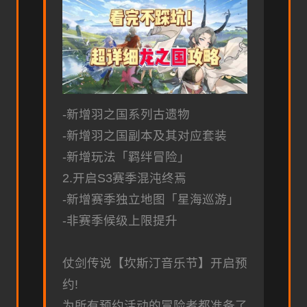
-新增羽之国系列古遗物
-新增羽之国副本及其对应套装
-新增玩法「羁绊冒险」
2.开启S3赛季混沌终焉
-新增赛季独立地图「星海巡游」
-非赛季候级上限提升
仗剑传说【坎斯汀音乐节】开启预
约!
为所有预约活动的冒险者都准备了