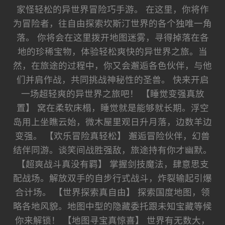
家怪轻松的异世界冒险巧手游。 在这里，你将作
为冒险者，往自由探索坎斯汀世界的各个独唯一角
落。 你将会在这里拨开地图迷雾，寻得掉落在各
地的珍稀宝物，体验轻松爽快的异世界之旅。当
然，在旅途的过程中，你又会邂逅各色伙伴，与他
们并肩作战，共同挑战神秘性的圣兽。 快来开启
一场超轻爽的异世界之旅吧！ 【睡觉变强真放
置】 窝在柔软床榻，睡觉就是能够就长期。浮空
岛用上坐瞧云始，微木屋里观日升月落，边数羊边
变强。 【欢乐冒险真轻松】 邂逅冒险伙伴，幻兽
结伴同游。谈笑间战胜强敌，旅途持有你才幽默。
【超爽战斗真没有羁】 掌握剑技魔法，肆意思支
配战场。解放双手的自步行式战斗，炸裂输起引爆
合计场。 【世界探索真自由】 探索国度地图，领
略各地风貌。地图中型的隐藏委托跟未知宝藏等候
你来解锁！ 【地图寻宝真惊喜】 世界有无数大，