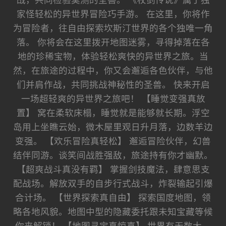
战，共同检验莫测的圣兽。 《杖剑传说》属于独
家怪轻松的异世界冒险巧手游。 在这里，你将作
为冒险者，往自由探索坎斯汀世界的各个独唯一角
落。 你将会在这里拨开地图迷雾，寻得掉落在各
地的珍稀宝物，体验轻松爽快的异世界之旅。当
然，在旅途的过程中，你又会邂逅各色伙伴，与他
们并肩作战，共同挑战神秘性的圣兽。 快来开启
一场超轻爽的异世界之旅吧！ 【睡觉变强真放
置】 窝在柔软床榻，睡觉就是能够就长期。浮空
岛用上坐瞧云始，微木屋里观日升月落，边数羊边
变强。 【欢乐冒险真轻松】 邂逅冒险伙伴，幻兽
结伴同游。谈笑间战胜强敌，旅途持有你才幽默。
【超爽战斗真没有羁】 掌握剑技魔法，肆意思支
配战场。解放双手的自步行式战斗，炸裂输起引爆
合计场。 【世界探索真自由】 探索国度地图，领
略各地风貌。地图中型的隐藏委托跟未知宝藏等候