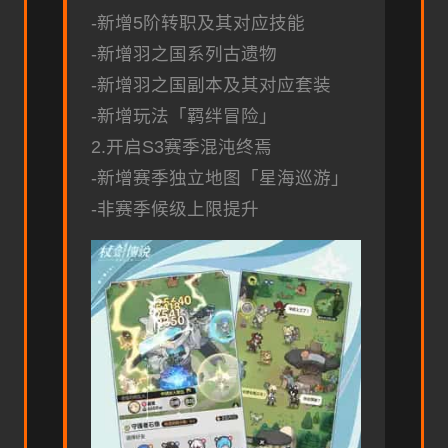
-新增5阶转职及其对应技能
-新增羽之国系列古遗物
-新增羽之国副本及其对应套装
-新增玩法「羁绊冒险」
2.开启S3赛季混沌终焉
-新增赛季独立地图「星海巡游」
-非赛季候级上限提升