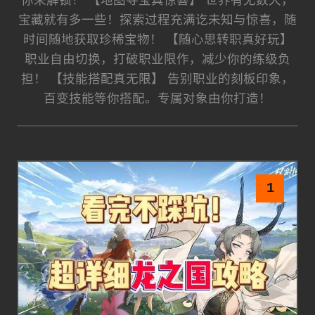
你来解锁！ 【地图寻宝真惊喜】 世界有无数大，
宝藏就有多一些！探索过程充满讫未知与惊喜，随
时间随地获取珍稀宝物！ 【随心思转职真好玩】
职业自由切换，打破职业限作，减少你的练级负
担！ 【技能搭配真无限】 告别职业的刻板印象，
百变技能等你搭配。专属对象由你打造！
1