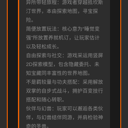
异所带轻旅程：游戏者穿越抵坎斯
汀世界，本由探索地图，寻宝探
险。
简便放置玩法：核心意为“睡觉变
强”所放置养就机订，让玩家估计
以及轻松成长。
自由探索与社交：游戏采运用竖屏
2D探索模型，包含隐藏委托、未
知宝藏同丰富性的世界地图。
不是羁较量与功夫搭配：采用解放
双掌的自步式战斗，拥护百变技行
搭配和随心转职。
伙伴与幻兽：玩家可以邂逅各类伙
伴，与幻兽结伴同游，并肩检验神
奇的圣兽。