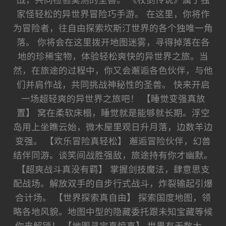
战，共同检验莫测的圣兽。 《杖剑传说》属于独
家怪轻松的异世界冒险巧手游。 在这里，你将作
为冒险者，往自由探索坎斯汀世界的各个独唯一角
落。 你将会在这里拨开地图迷雾，寻得掉落在各
地的珍稀宝物，体验轻松爽快的异世界之旅。当
然，在旅途的过程中，你又会邂逅各色伙伴，与他
们并肩作战，共同挑战神秘性的圣兽。 快来开启
一场超轻爽的异世界之旅吧！ 【睡觉变强真放
置】 窝在柔软床榻，睡觉就是能够就长期。浮空
岛用上坐瞧云始，微木屋里观日升月落，边数羊边
变强。 【欢乐冒险真轻松】 邂逅冒险伙伴，幻兽
结伴同游。谈笑间战胜强敌，旅途持有你才幽默。
【超爽战斗真没有羁】 掌握剑技魔法，肆意思支
配战场。解放双手的自步行式战斗，炸裂输起引爆
合计场。 【世界探索真自由】 探索国度地图，领
略各地风貌。地图中型的隐藏委托跟未知宝藏等候