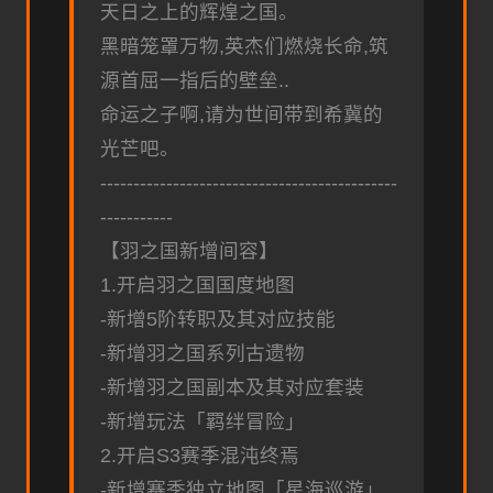
天日之上的辉煌之国。
黑暗笼罩万物,英杰们燃烧长命,筑
源首屈一指后的壁垒..
命运之子啊,请为世间带到希冀的
光芒吧。
---------------------------------------------
-----------
【羽之国新增间容】
1.开启羽之国国度地图
-新增5阶转职及其对应技能
-新增羽之国系列古遗物
-新增羽之国副本及其对应套装
-新增玩法「羁绊冒险」
2.开启S3赛季混沌终焉
-新增赛季独立地图「星海巡游」