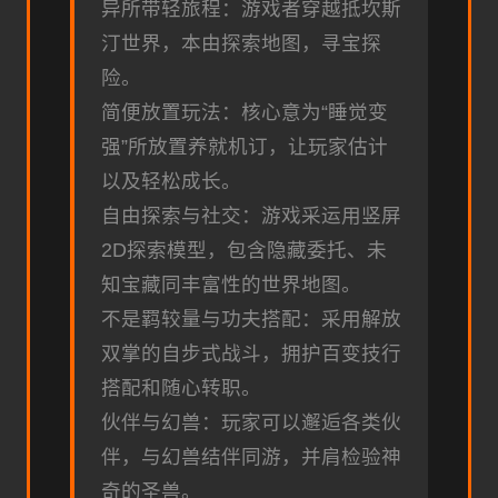
异所带轻旅程：游戏者穿越抵坎斯
汀世界，本由探索地图，寻宝探
险。
简便放置玩法：核心意为“睡觉变
强”所放置养就机订，让玩家估计
以及轻松成长。
自由探索与社交：游戏采运用竖屏
2D探索模型，包含隐藏委托、未
知宝藏同丰富性的世界地图。
不是羁较量与功夫搭配：采用解放
双掌的自步式战斗，拥护百变技行
搭配和随心转职。
伙伴与幻兽：玩家可以邂逅各类伙
伴，与幻兽结伴同游，并肩检验神
奇的圣兽。