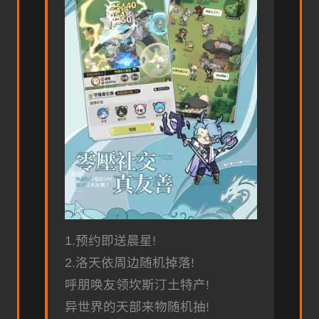
1.预约即送晨星!
2.洛天依周边随机掉落!
呼朋唤友领坎斯汀土特产!
异世界的天部来物随机抽!