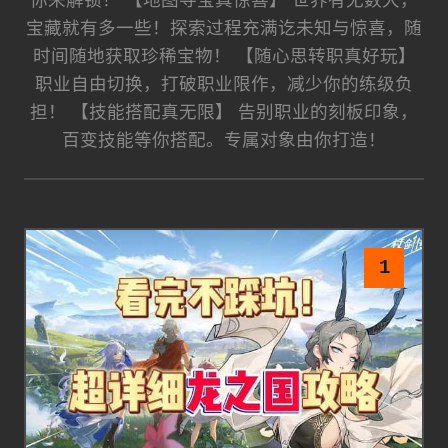
你来解锁！ 【地图寻宝真惊喜】 世界有无数大，
宝藏就有多一些！探索过程充满讫未知与惊喜，随
时间随地获取珍稀宝物！ 【随心思转职真好玩】
职业自由切换，打破职业限作，减少你的练级负
担！ 【技能搭配真无限】 告别职业的刻板印象，
百变技能等你搭配。专属对象由你打造！
1