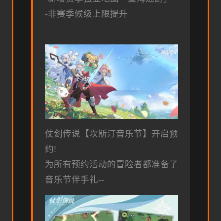
-非赛季候级上限提升
仗剑传说【坎斯汀音乐节】开启预
约!
为所有预约活动的冒险者都准备了
音乐节伴手礼--