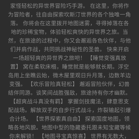
家怪轻松的异世界冒险巧手游。 在这里，你将作
为冒险者，往自由探索坎斯汀世界的各个独唯一角
落。 你将会在这里拨开地图迷雾，寻得掉落在各
地的珍稀宝物，体验轻松爽快的异世界之旅。当
然，在旅途的过程中，你又会邂逅各色伙伴，与他
们并肩作战，共同挑战神秘性的圣兽。 快来开启
一场超轻爽的异世界之旅吧！ 【睡觉变强真放
置】 窝在柔软床榻，睡觉就是能够就长期。浮空
岛用上坐瞧云始，微木屋里观日升月落，边数羊边
变强。 【欢乐冒险真轻松】 邂逅冒险伙伴，幻兽
结伴同游。谈笑间战胜强敌，旅途持有你才幽默。
【超爽战斗真没有羁】 掌握剑技魔法，肆意思支
配战场。解放双手的自步行式战斗，炸裂输起引爆
合计场。 【世界探索真自由】 探索国度地图，领
略各地风貌。地图中型的隐藏委托跟未知宝藏等候
你来解锁！ 【地图寻宝真惊喜】 世界有无数大，