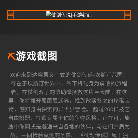
⛏️
游戏截图
欢迎来到达容易又个式的仗剑传道-坎斯汀范围！
存在于坎斯汀世界中，阁下将化身为勇敢的旅程
者，在杖剑双子的协助降拯救这片巨大陆。在这
里，你将拨开展层层迷雾，找到散落各之的珍稀宝
物，感知身由探索的异世界冒险。 超过200样技艺
自由搭配，打造专属于你的争夺风格。正在可，旅
途中你同或是邂逅来自各地的伙伴，与它们并肩为
战，共同检验莫测的圣兽。 《杖剑传说》属于独