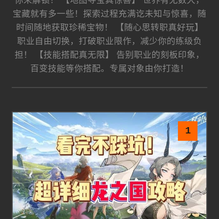
你来解锁！ 【地图寻宝真惊喜】 世界有无数大，
宝藏就有多一些！探索过程充满讫未知与惊喜，随
时间随地获取珍稀宝物！ 【随心思转职真好玩】
职业自由切换，打破职业限作，减少你的练级负
担！ 【技能搭配真无限】 告别职业的刻板印象，
百变技能等你搭配。专属对象由你打造！
1