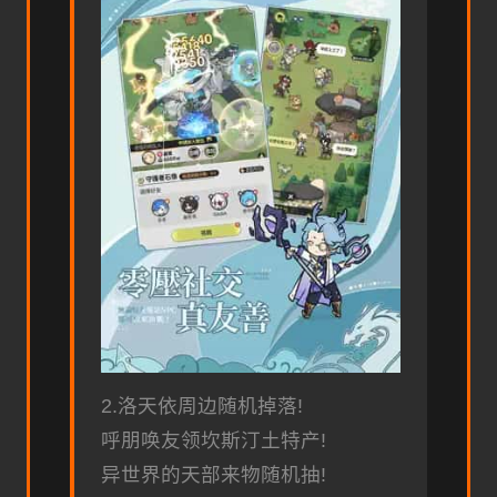
2.洛天依周边随机掉落!
呼朋唤友领坎斯汀土特产!
异世界的天部来物随机抽!