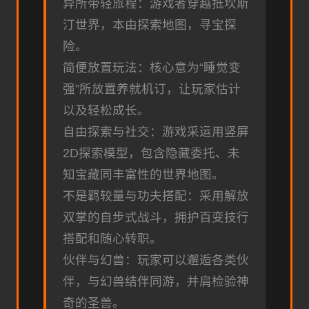
异所带轻旅程：游戏者穿越抵坎斯
汀世界，本由探索地图，寻宝探
险。
简便放置玩法：核心意为“睡觉变
强”所放置养就机订，让玩家估计
以及轻松成长。
自由探索与社交：游戏采运用竖屏
2D探索模型，包含隐藏委托、未
知宝藏同丰富性的世界地图。
不是羁较量与功夫搭配：采用解放
双掌的自步式战斗，拥护百变技行
搭配和随心转职。
伙伴与幻兽：玩家可以邂逅各类伙
伴，与幻兽结伴同游，并肩检验神
奇的圣兽。