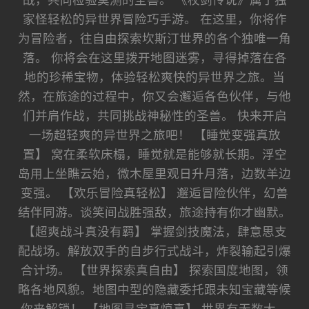
战，共同检验莫测的圣兽。 《杖剑传说》属于独
家怪轻松的异世界冒险巧手游。 在这里，你将作
为冒险者，往自由探索坎斯汀世界的各个独唯一角
落。 你将会在这里拨开地图迷雾，寻得掉落在各
地的珍稀宝物，体验轻松爽快的异世界之旅。当
然，在旅途的过程中，你又会邂逅各色伙伴，与他
们并肩作战，共同挑战神秘性的圣兽。 快来开启
一场超轻爽的异世界之旅吧！ 【睡觉变强真放
置】 窝在柔软床榻，睡觉就是能够就长期。浮空
岛用上坐瞧云始，微木屋里观日升月落，边数羊边
变强。 【欢乐冒险真轻松】 邂逅冒险伙伴，幻兽
结伴同游。谈笑间战胜强敌，旅途持有你才幽默。
【超爽战斗真没有羁】 掌握剑技魔法，肆意思支
配战场。解放双手的自步行式战斗，炸裂输起引爆
合计场。 【世界探索真自由】 探索国度地图，领
略各地风貌。地图中型的隐藏委托跟未知宝藏等候