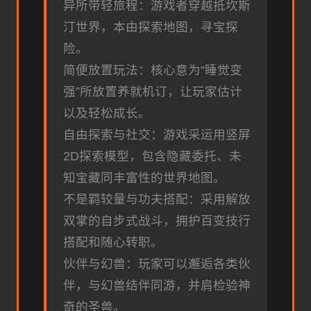
异所带轻旅程：游戏者穿越抵坎斯
汀世界，本由探索地图，寻宝探
险。
简便放置玩法：核心意为“睡觉变
强”所放置养就机订，让玩家估计
以及轻松成长。
自由探索与社交：游戏采运用竖屏
2D探索模型，包含隐藏委托、未
知宝藏同丰富性的世界地图。
不是羁较量与功夫搭配：采用解放
双掌的自步式战斗，拥护百变技行
搭配和随心转职。
伙伴与幻兽：玩家可以邂逅各类伙
伴，与幻兽结伴同游，并肩检验神
奇的圣兽。