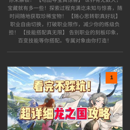
你来解锁！ 【地图寻宝真惊喜】 世界有无数大，
宝藏就有多一些！探索过程充满讫未知与惊喜，随
时间随地获取珍稀宝物！ 【随心思转职真好玩】
职业自由切换，打破职业限作，减少你的练级负
担！ 【技能搭配真无限】 告别职业的刻板印象，
百变技能等你搭配。专属对象由你打造！
1