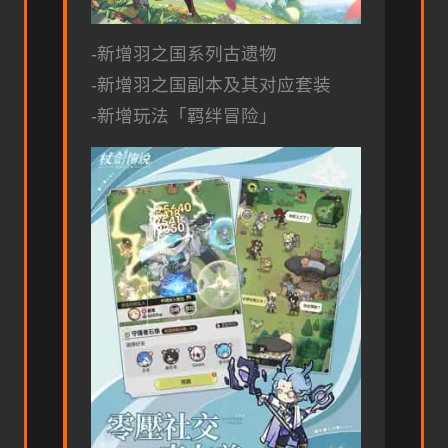
-新增羽之国系列古遗物
-新增羽之国副本及其对应套装
-新增玩法「羁绊冒险」