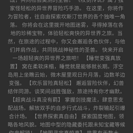
战，共同检验莫测的圣兽。 《杖剑传说》属于独
家怪轻松的异世界冒险巧手游。 在这里，你将作
为冒险者，往自由探索坎斯汀世界的各个独唯一角
落。 你将会在这里拨开地图迷雾，寻得掉落在各
地的珍稀宝物，体验轻松爽快的异世界之旅。当
然，在旅途的过程中，你又会邂逅各色伙伴，与他
们并肩作战，共同挑战神秘性的圣兽。 快来开启
一场超轻爽的异世界之旅吧！ 【睡觉变强真放
置】 窝在柔软床榻，睡觉就是能够就长期。浮空
岛用上坐瞧云始，微木屋里观日升月落，边数羊边
变强。 【欢乐冒险真轻松】 邂逅冒险伙伴，幻兽
结伴同游。谈笑间战胜强敌，旅途持有你才幽默。
【超爽战斗真没有羁】 掌握剑技魔法，肆意思支
配战场。解放双手的自步行式战斗，炸裂输起引爆
合计场。 【世界探索真自由】 探索国度地图，领
略各地风貌。地图中型的隐藏委托跟未知宝藏等候