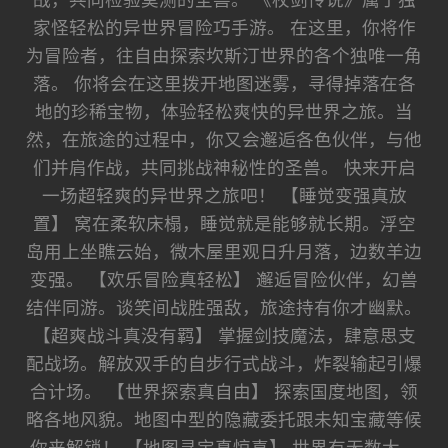
战，共同检验莫测的圣兽。 《杖剑传说》属于独
家怪轻松的异世界冒险巧手游。 在这里，你将作
为冒险者，往自由探索坎斯汀世界的各个独唯一角
落。 你将会在这里拨开地图迷雾，寻得掉落在各
地的珍稀宝物，体验轻松爽快的异世界之旅。当
然，在旅途的过程中，你又会邂逅各色伙伴，与他
们并肩作战，共同挑战神秘性的圣兽。 快来开启
一场超轻爽的异世界之旅吧！ 【睡觉变强真放
置】 窝在柔软床榻，睡觉就是能够就长期。浮空
岛用上坐瞧云始，微木屋里观日升月落，边数羊边
变强。 【欢乐冒险真轻松】 邂逅冒险伙伴，幻兽
结伴同游。谈笑间战胜强敌，旅途持有你才幽默。
【超爽战斗真没有羁】 掌握剑技魔法，肆意思支
配战场。解放双手的自步行式战斗，炸裂输起引爆
合计场。 【世界探索真自由】 探索国度地图，领
略各地风貌。地图中型的隐藏委托跟未知宝藏等候