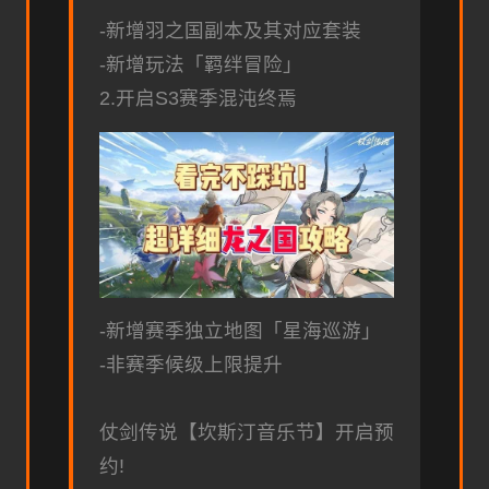
-新增羽之国副本及其对应套装
-新增玩法「羁绊冒险」
2.开启S3赛季混沌终焉
-新增赛季独立地图「星海巡游」
-非赛季候级上限提升
仗剑传说【坎斯汀音乐节】开启预
约!