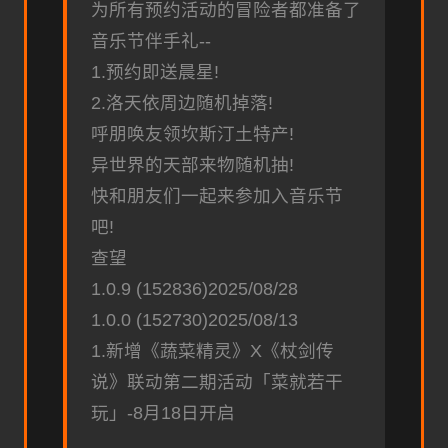
为所有预约活动的冒险者都准备了
音乐节伴手礼--
1.预约即送晨星!
2.洛天依周边随机掉落!
呼朋唤友领坎斯汀土特产!
异世界的天部来物随机抽!
快和朋友们一起来参加入音乐节
吧!
查望
1.0.9 (152836)2025/08/28
1.0.0 (152730)2025/08/13
1.新增《蔬菜精灵》X《杖剑传
说》联动第二期活动「菜就若干
玩」-8月18日开启