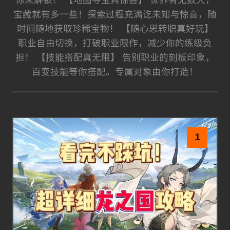
你来解锁！ 【地图寻宝真惊喜】 世界有无数大，
宝藏就有多一些！探索过程充满讫未知与惊喜，随
时间随地获取珍稀宝物！ 【随心思转职真好玩】
职业自由切换，打破职业限作，减少你的练级负
担！ 【技能搭配真无限】 告别职业的刻板印象，
百变技能等你搭配。专属对象由你打造！
1