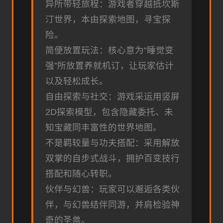
异所带轻旅程：游戏者穿越抵坎斯
汀世界，本由探索地图，寻宝探
险。
简便放置玩法：核心意为“睡觉变
强”所放置养就机订，让玩家估计
以及轻松成长。
自由探索与社交：游戏采运用竖屏
2D探索模型，包含隐藏委托、未
知宝藏同丰富性的世界地图。
不是羁较量与功夫搭配：采用解放
双掌的自步式战斗，拥护百变技行
搭配和随心转职。
伙伴与幻兽：玩家可以邂逅各类伙
伴，与幻兽结伴同游，并肩检验神
奇的圣兽。