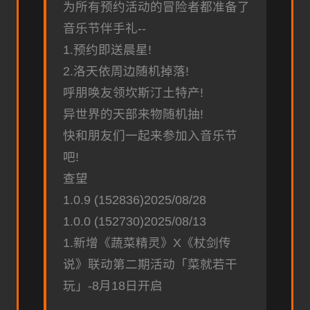
为所有预约活动的冒险者都准备了
音乐节伴手礼--
1.预约即送晨星!
2.洛天依周边随机掉落!
呼朋唤友领坎斯汀土特产!
异世界的天部来物随机抽!
快和朋友们一起来参加入音乐节
吧!
查望
1.0.9 (152836)2025/08/28
1.0.0 (152730)2025/08/13
1.新增《蔬菜精灵》X《杖剑传
说》联动第二期活动「菜就若干
玩」-8月18日开启