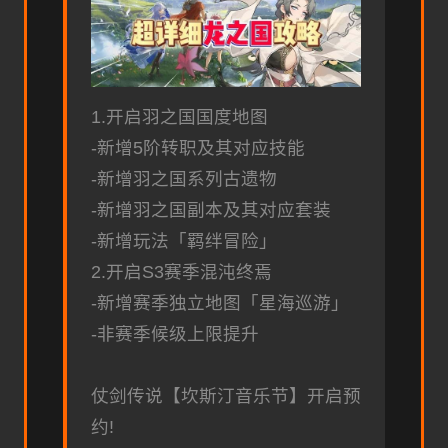
1.开启羽之国国度地图
-新增5阶转职及其对应技能
-新增羽之国系列古遗物
-新增羽之国副本及其对应套装
-新增玩法「羁绊冒险」
2.开启S3赛季混沌终焉
-新增赛季独立地图「星海巡游」
-非赛季候级上限提升
仗剑传说【坎斯汀音乐节】开启预
约!