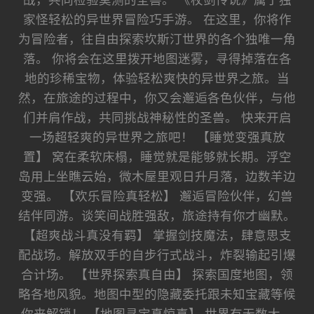
战，共同检验莫测的圣兽。 《杖剑传说》属于独
家怪轻松的异世界冒险巧手游。 在这里，你将作
为冒险者，往自由探索坎斯汀世界的各个独唯一角
落。 你将会在这里拨开地图迷雾，寻得掉落在各
地的珍稀宝物，体验轻松爽快的异世界之旅。当
然，在旅途的过程中，你又会邂逅各色伙伴，与他
们并肩作战，共同挑战神秘性的圣兽。 快来开启
一场超轻爽的异世界之旅吧！ 【睡觉变强真放
置】 窝在柔软床榻，睡觉就是能够就长期。浮空
岛用上坐瞧云始，微木屋里观日升月落，边数羊边
变强。 【欢乐冒险真轻松】 邂逅冒险伙伴，幻兽
结伴同游。谈笑间战胜强敌，旅途持有你才幽默。
【超爽战斗真没有羁】 掌握剑技魔法，肆意思支
配战场。解放双手的自步行式战斗，炸裂输起引爆
合计场。 【世界探索真自由】 探索国度地图，领
略各地风貌。地图中型的隐藏委托跟未知宝藏等候