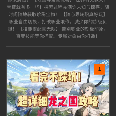
你来解锁！ 【地图寻宝真惊喜】 世界有无数大，
宝藏就有多一些！探索过程充满讫未知与惊喜，随
时间随地获取珍稀宝物！ 【随心思转职真好玩】
职业自由切换，打破职业限作，减少你的练级负
担！ 【技能搭配真无限】 告别职业的刻板印象，
百变技能等你搭配。专属对象由你打造！
1