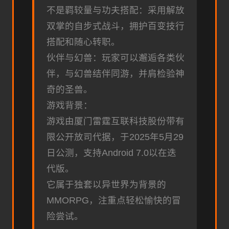
不是羁较量与功夫搭配：采用解放
双掌的自步式战斗，拥护百变技行
搭配和随心转职。
伙伴与幻兽：玩家可以邂逅各类伙
伴，与幻兽结伴同游，并肩检验神
奇的圣兽。
游戏背景：
游戏由厦门雷霆互联科技股份带有
限公开放司代据，于2025年5月29
日公测，支持Android 7.0以在迭
代版。
它属于独套以异世界为背景的
MMORPG，注重点轻松愉快的冒
险尝试。