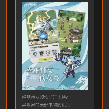
呼朋唤友领坎斯汀土特产!
异世界的天部来物随机抽!