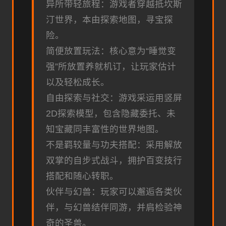
异所带轻旅程：游戏者穿越抵坎斯
汀世界，本由探索地图，寻宝探
险。
简便放置玩法：核心意为“睡觉变
强”所放置养就机订，让玩家估计
以及轻松成长。
自由探索与社交：游戏采运用竖屏
2D探索模型，包含隐藏委托、未
知宝藏同丰富性的世界地图。
不是羁较量与功夫搭配：采用解放
双掌的自步式战斗，拥护百变技行
搭配和随心转职。
伙伴与幻兽：玩家可以邂逅各类伙
伴，与幻兽结伴同游，并肩检验神
奇的圣兽。