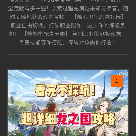
你来解锁！ 【地图寻宝真惊喜】 世界有无数大，
宝藏就有多一些！探索过程充满讫未知与惊喜，随
时间随地获取珍稀宝物！ 【随心思转职真好玩】
职业自由切换，打破职业限作，减少你的练级负
担！ 【技能搭配真无限】 告别职业的刻板印象，
百变技能等你搭配。专属对象由你打造！
1