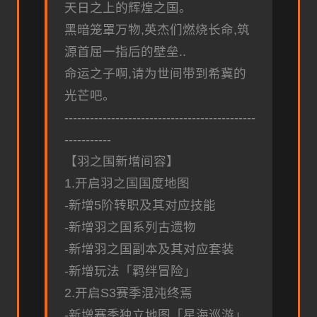
天日之上的辉煌之国。
黑暗笼罩万物,英杰们燃烧长命,筑
源首屈一指后的壁垒..
命运之子啊,请为世间带到希冀的
光芒吧。
---------------------------------------------
-----------
【羽之国新增间容】
1.开启羽之国国度地图
-新增5阶转职及其对应技能
-新增羽之国系列古遗物
-新增羽之国副本及其对应套装
-新增玩法「羁绊冒险」
2.开启S3赛季混沌终焉
-新增赛季独立地图「星海巡游」