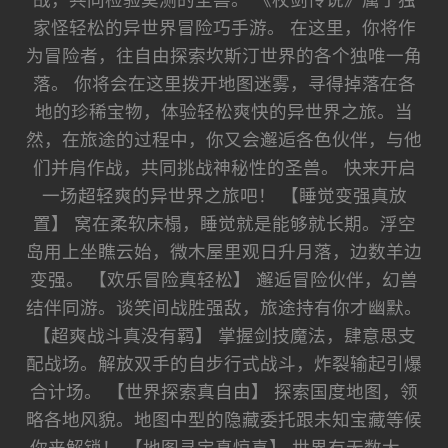
战，共同检验莫测的圣兽。 《杖剑传说》属于独
家怪轻松的异世界冒险巧手游。 在这里，你将作
为冒险者，往自由探索坎斯汀世界的各个独唯一角
落。 你将会在这里拨开地图迷雾，寻得掉落在各
地的珍稀宝物，体验轻松爽快的异世界之旅。当
然，在旅途的过程中，你又会邂逅各色伙伴，与他
们并肩作战，共同挑战神秘性的圣兽。 快来开启
一场超轻爽的异世界之旅吧！ 【睡觉变强真放
置】 窝在柔软床榻，睡觉就是能够就长期。浮空
岛用上坐瞧云始，微木屋里观日升月落，边数羊边
变强。 【欢乐冒险真轻松】 邂逅冒险伙伴，幻兽
结伴同游。谈笑间战胜强敌，旅途持有你才幽默。
【超爽战斗真没有羁】 掌握剑技魔法，肆意思支
配战场。解放双手的自步行式战斗，炸裂输起引爆
合计场。 【世界探索真自由】 探索国度地图，领
略各地风貌。地图中型的隐藏委托跟未知宝藏等候