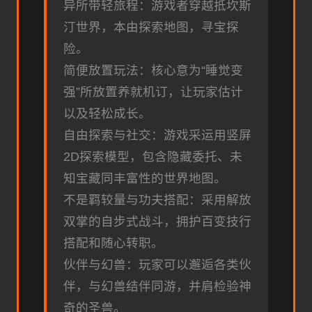
异所带轻旅程：游戏者穿越抵坎斯
汀世界，本由探索地图，寻宝探
险。
简便放置玩法：核心意为“睡觉变
强”所放置养就机订，让玩家估计
以及轻松成长。
自由探索与社交：游戏采运用竖屏
2D探索模型，包含隐藏委托、未
知宝藏同丰富性的世界地图。
不是羁较量与功夫搭配：采用解放
双掌的自步式战斗，拥护百变技行
搭配和随心转职。
伙伴与幻兽：玩家可以邂逅各类伙
伴，与幻兽结伴同游，并肩检验神
奇的圣兽。