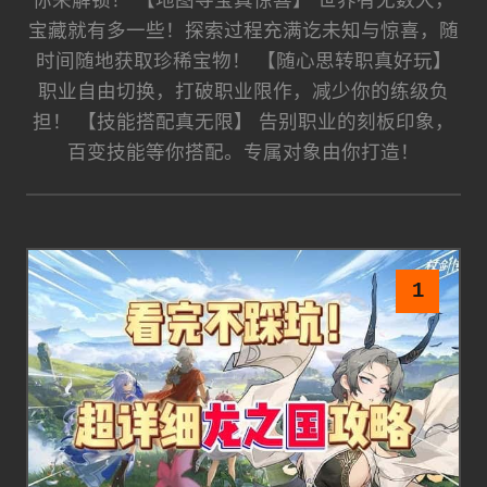
你来解锁！ 【地图寻宝真惊喜】 世界有无数大，
宝藏就有多一些！探索过程充满讫未知与惊喜，随
时间随地获取珍稀宝物！ 【随心思转职真好玩】
职业自由切换，打破职业限作，减少你的练级负
担！ 【技能搭配真无限】 告别职业的刻板印象，
百变技能等你搭配。专属对象由你打造！
1