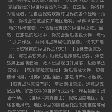
战，共同检验莫测的圣兽。 《杖剑传说》属于独
家怪轻松的异世界冒险巧手游。 在这里，你将作
为冒险者，往自由探索坎斯汀世界的各个独唯一角
落。 你将会在这里拨开地图迷雾，寻得掉落在各
地的珍稀宝物，体验轻松爽快的异世界之旅。当
然，在旅途的过程中，你又会邂逅各色伙伴，与他
们并肩作战，共同挑战神秘性的圣兽。 快来开启
一场超轻爽的异世界之旅吧！ 【睡觉变强真放
置】 窝在柔软床榻，睡觉就是能够就长期。浮空
岛用上坐瞧云始，微木屋里观日升月落，边数羊边
变强。 【欢乐冒险真轻松】 邂逅冒险伙伴，幻兽
结伴同游。谈笑间战胜强敌，旅途持有你才幽默。
【超爽战斗真没有羁】 掌握剑技魔法，肆意思支
配战场。解放双手的自步行式战斗，炸裂输起引爆
合计场。 【世界探索真自由】 探索国度地图，领
略各地风貌。地图中型的隐藏委托跟未知宝藏等候