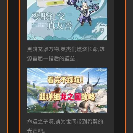
黑暗笼罩万物,英杰们燃烧长命,筑
源首屈一指后的壁垒..
命运之子啊,请为世间带到希冀的
光芒吧。