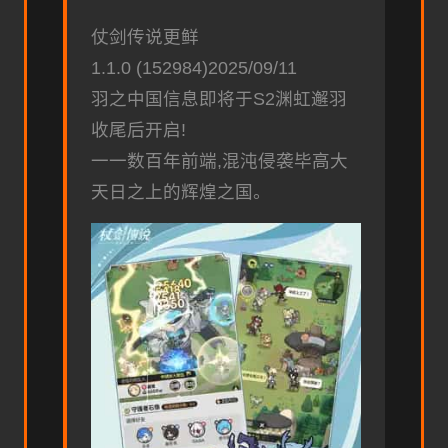
仗剑传说更鲜
1.1.0 (152984)2025/09/11
羽之中国信息即将于S2渊虹邂羽
收尾后开启!
一一数百年前端,混沌侵袭毕高大
天日之上的辉煌之国。