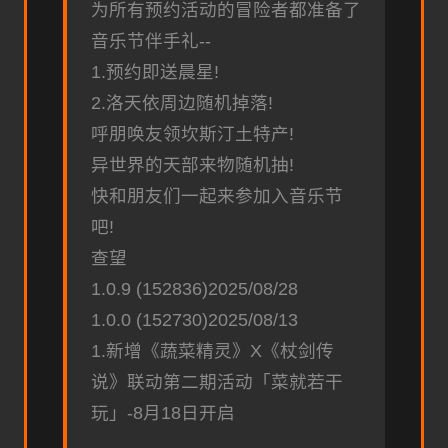
为所有预约活动的冒险者都准备了
音乐节伴手礼--
1.预约即送晨星!
2.洛天依周边随机掉落!
呼朋唤友领坎斯汀土特产!
异世界的天部来物随机抽!
快和朋友们一起来参加入音乐节
吧!
查望
1.0.9 (152836)2025/08/28
1.0.0 (152730)2025/08/13
1.新增《蔬菜精灵》X《杖剑传
说》联动第二期活动「菜就若干
玩」-8月18日开启