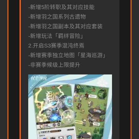
-新增5阶转职及其对应技能
-新增羽之国系列古遗物
-新增羽之国副本及其对应套装
-新增玩法「羁绊冒险」
2.开启S3赛季混沌终焉
-新增赛季独立地图「星海巡游」
-非赛季候级上限提升