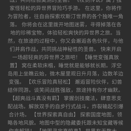
战，共同检验莫测的圣兽。 《杖剑传说》属于独
家怪轻松的异世界冒险巧手游。 在这里，你将作
为冒险者，往自由探索坎斯汀世界的各个独唯一角
落。 你将会在这里拨开地图迷雾，寻得掉落在各
地的珍稀宝物，体验轻松爽快的异世界之旅。当
然，在旅途的过程中，你又会邂逅各色伙伴，与他
们并肩作战，共同挑战神秘性的圣兽。 快来开启
一场超轻爽的异世界之旅吧！ 【睡觉变强真放
置】 窝在柔软床榻，睡觉就是能够就长期。浮空
岛用上坐瞧云始，微木屋里观日升月落，边数羊边
变强。 【欢乐冒险真轻松】 邂逅冒险伙伴，幻兽
结伴同游。谈笑间战胜强敌，旅途持有你才幽默。
【超爽战斗真没有羁】 掌握剑技魔法，肆意思支
配战场。解放双手的自步行式战斗，炸裂输起引爆
合计场。 【世界探索真自由】 探索国度地图，领
略各地风貌。地图中型的隐藏委托跟未知宝藏等候