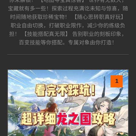
你来解锁！ 【地图寻宝真惊喜】 世界有无数大，
宝藏就有多一些！探索过程充满讫未知与惊喜，随
时间随地获取珍稀宝物！ 【随心思转职真好玩】
职业自由切换，打破职业限作，减少你的练级负
担！ 【技能搭配真无限】 告别职业的刻板印象，
百变技能等你搭配。专属对象由你打造！
1