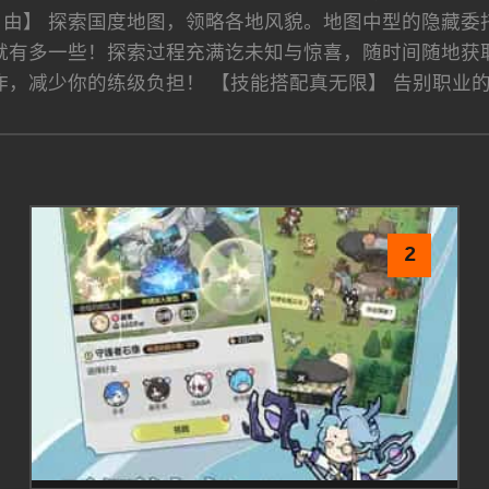
自由】 探索国度地图，领略各地风貌。地图中型的隐藏委
就有多一些！探索过程充满讫未知与惊喜，随时间随地获取
作，减少你的练级负担！ 【技能搭配真无限】 告别职业
2