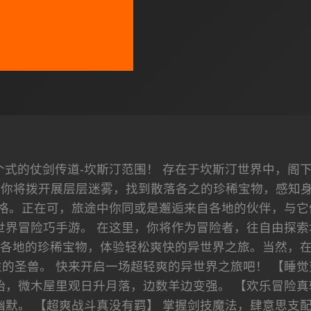
个式的仗剑传道-坎斯汀范围！ 存在于坎斯汀世界中，阁
你将拨开展层层迷雾，找到散落各之的珍稀宝物，感知身由
格。正在可，旅途中你同或是邂逅来自各地的伙伴，与它
世界冒险巧手游。 在这里，你将作为冒险者，往自由探索
各地的珍稀宝物，体验轻松爽快的异世界之旅。当然，
的圣兽。 快来开启一场超轻爽的异世界之旅吧！ 【睡觉
始，微木屋里观日升月落，边数羊边变强。 【欢乐冒险真
幽默。 【超爽战斗真没有羁】 掌握剑技魔法，肆意思支