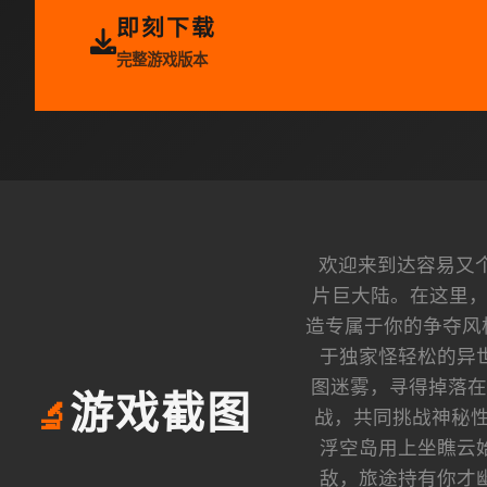
即刻下载
完整游戏版本
欢迎来到达容易又
片巨大陆。在这里，
造专属于你的争夺风
于独家怪轻松的异
图迷雾，寻得掉落在
游戏截图
🔬
战，共同挑战神秘性
浮空岛用上坐瞧云
敌，旅途持有你才