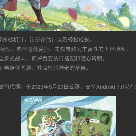
放置养就机订，让玩家估计以及轻松成长。
索模型，包含隐藏委托、未知宝藏同丰富性的世界地图。
自步式战斗，拥护百变技行搭配和随心转职。
幻兽结伴同游，并肩检验神奇的圣兽。
据，于2025年5月29日公测，支持Android 7.0以