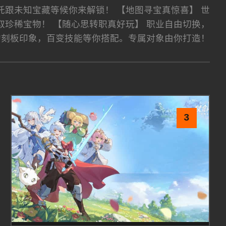
托跟未知宝藏等候你来解锁！ 【地图寻宝真惊喜】 世
珍稀宝物！ 【随心思转职真好玩】 职业自由切换，
的刻板印象，百变技能等你搭配。专属对象由你打造！
3