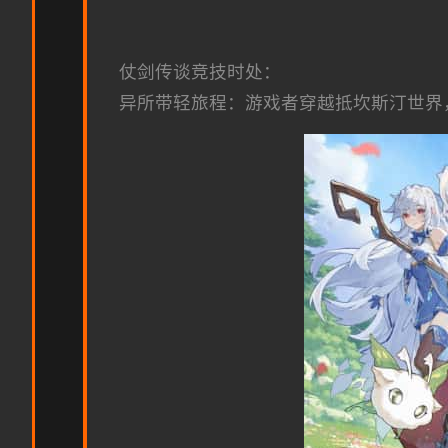
仗剑传谈竞技时处：
异所带轻旅程：游戏者穿越抵坎斯汀世界