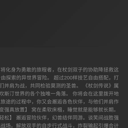
下将化身为勇敢的旅程者，在杖剑双子的协助降拯救这
探索的异世界冒险。 超过200样技艺自由搭配，打
们并肩为战，共同检验莫测的圣兽。 《杖剑传说》属
坎斯汀世界的各个独唯一角落。 你将会在这里拨开地
在旅途的过程中，你又会邂逅各色伙伴，与他们并肩作
变强真放置】 窝在柔软床榻，睡觉就是能够就长期。
轻松】 邂逅冒险伙伴，幻兽结伴同游。谈笑间战胜强
配战场。解放双手的自步行式战斗，炸裂输起引爆合计