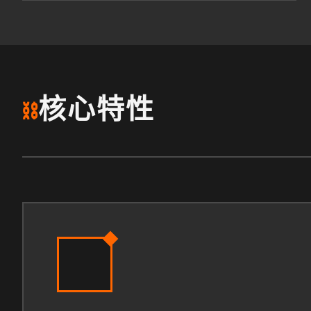
核心特性
⛓️