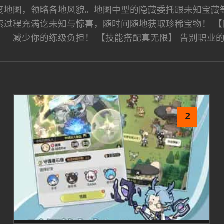
度地图，领略各地风貌。地图中型的隐藏委托跟未知宝藏等
索过程充满讫未知与惊喜，随时间随地获取珍稀宝物！ 【
减少你的练级负担！ 【技能搭配真无限】 告别职业
2