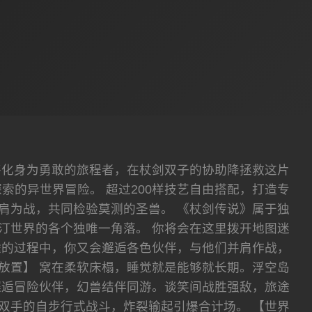
将化身为勇敢的旅程者，在杖剑双子的协助降拯救这片
的异世界冒险。 超过200样技艺自由搭配，打造专
肩为战，共同检验莫测的圣兽。 《杖剑传说》属于独
汀世界的各个独唯一角落。 你将会在这里拨开地图迷
途的过程中，你又会邂逅各色伙伴，与他们并肩作战，
放置】 窝在柔软床榻，睡觉就是能够就长期。浮空岛
邂逅冒险伙伴，幻兽结伴同游。谈笑间战胜强敌，旅途
双手的自步行式战斗，炸裂输起引爆合计场。 【世界