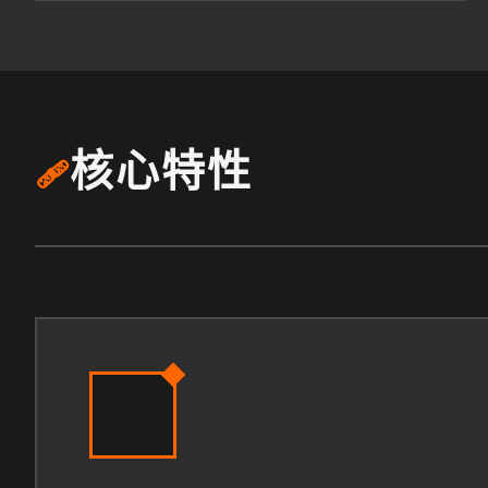
核心特性
🩹