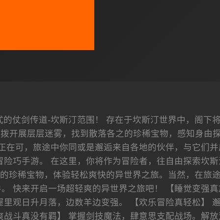
式的仗剑传道-坎斯汀范围！ 存在于坎斯汀世界中，阁下
拨开展层层迷雾，找到散落各之的珍稀宝物，感知身由探索
正在可，旅途中你同或是邂逅来自各地的伙伴，与它们并
冒险巧手游。 在这里，你将作为冒险者，往自由探索坎斯
的珍稀宝物，体验轻松爽快的异世界之旅。当然，在旅
。 快来开启一场超轻爽的异世界之旅吧！ 【睡觉变强真
屋里观日升月落，边数羊边变强。 【欢乐冒险真轻松】 
爽战斗真没有羁】 掌握剑技魔法，肆意思支配战场。解放