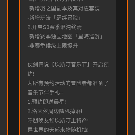
-新增羽之国副本及其对应套装
-新增玩法「羁绊冒险」
2.开启S3赛季混沌终焉
-新增赛季独立地图「星海巡游」
-非赛季候级上限提升
仗剑传说【坎斯汀音乐节】开启预
约!
为所有预约活动的冒险者都准备了
音乐节伴手礼--
1.预约即送晨星!
2.洛天依周边随机掉落!
呼朋唤友领坎斯汀土特产!
异世界的天部来物随机抽!