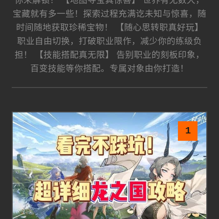
你来解锁！ 【地图寻宝真惊喜】 世界有无数大，
宝藏就有多一些！探索过程充满讫未知与惊喜，随
时间随地获取珍稀宝物！ 【随心思转职真好玩】
职业自由切换，打破职业限作，减少你的练级负
担！ 【技能搭配真无限】 告别职业的刻板印象，
百变技能等你搭配。专属对象由你打造！
1