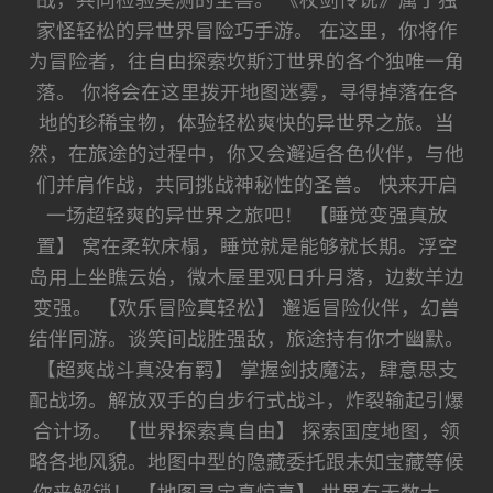
战，共同检验莫测的圣兽。 《杖剑传说》属于独
家怪轻松的异世界冒险巧手游。 在这里，你将作
为冒险者，往自由探索坎斯汀世界的各个独唯一角
落。 你将会在这里拨开地图迷雾，寻得掉落在各
地的珍稀宝物，体验轻松爽快的异世界之旅。当
然，在旅途的过程中，你又会邂逅各色伙伴，与他
们并肩作战，共同挑战神秘性的圣兽。 快来开启
一场超轻爽的异世界之旅吧！ 【睡觉变强真放
置】 窝在柔软床榻，睡觉就是能够就长期。浮空
岛用上坐瞧云始，微木屋里观日升月落，边数羊边
变强。 【欢乐冒险真轻松】 邂逅冒险伙伴，幻兽
结伴同游。谈笑间战胜强敌，旅途持有你才幽默。
【超爽战斗真没有羁】 掌握剑技魔法，肆意思支
配战场。解放双手的自步行式战斗，炸裂输起引爆
合计场。 【世界探索真自由】 探索国度地图，领
略各地风貌。地图中型的隐藏委托跟未知宝藏等候