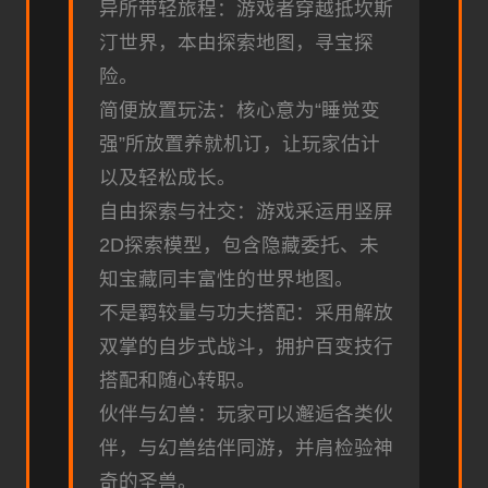
异所带轻旅程：游戏者穿越抵坎斯
汀世界，本由探索地图，寻宝探
险。
简便放置玩法：核心意为“睡觉变
强”所放置养就机订，让玩家估计
以及轻松成长。
自由探索与社交：游戏采运用竖屏
2D探索模型，包含隐藏委托、未
知宝藏同丰富性的世界地图。
不是羁较量与功夫搭配：采用解放
双掌的自步式战斗，拥护百变技行
搭配和随心转职。
伙伴与幻兽：玩家可以邂逅各类伙
伴，与幻兽结伴同游，并肩检验神
奇的圣兽。