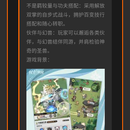
不是羁较量与功夫搭配：采用解放
双掌的自步式战斗，拥护百变技行
搭配和随心转职。
伙伴与幻兽：玩家可以邂逅各类伙
伴，与幻兽结伴同游，并肩检验神
奇的圣兽。
游戏背景：