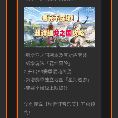
-新增羽之国副本及其对应套装
-新增玩法「羁绊冒险」
2.开启S3赛季混沌终焉
-新增赛季独立地图「星海巡游」
-非赛季候级上限提升
仗剑传说【坎斯汀音乐节】开启预
约!