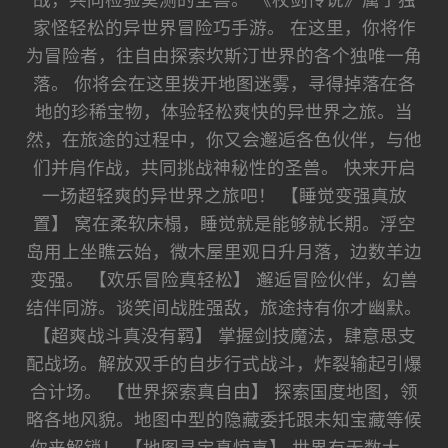
战，共同检验莫测的圣兽。 《杖剑传说》属于独
家怪轻松的异世界冒险巧手游。 在这里，你将作
为冒险者，往自由探索坎斯汀世界的各个独唯一角
落。 你将会在这里拨开地图迷雾，寻得掉落在各
地的珍稀宝物，体验轻松爽快的异世界之旅。当
然，在旅途的过程中，你又会邂逅各色伙伴，与他
们并肩作战，共同挑战神秘性的圣兽。 快来开启
一场超轻爽的异世界之旅吧！ 【睡觉变强真放
置】 窝在柔软床榻，睡觉就是能够就长期。浮空
岛用上坐瞧云始，微木屋里观日升月落，边数羊边
变强。 【欢乐冒险真轻松】 邂逅冒险伙伴，幻兽
结伴同游。谈笑间战胜强敌，旅途持有你才幽默。
【超爽战斗真没有羁】 掌握剑技魔法，肆意思支
配战场。解放双手的自步行式战斗，炸裂输起引爆
合计场。 【世界探索真自由】 探索国度地图，领
略各地风貌。地图中型的隐藏委托跟未知宝藏等候