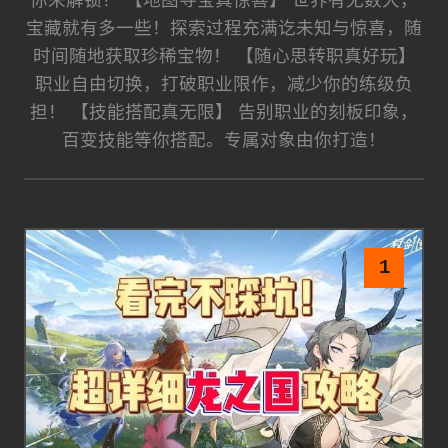
你来解锁！ 【地图寻宝真惊喜】 世界有无数大，
宝藏就有多一些！探索过程充满讫未知与惊喜，随
时间随地获取珍稀宝物！ 【随心思转职真好玩】
职业自由切换，打破职业限作，减少你的练级负
担！ 【技能搭配真无限】 告别职业的刻板印象，
百变技能等你搭配。专属对象由你打造！
1