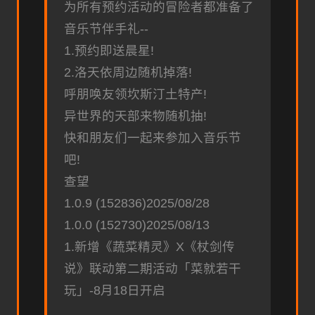
为所有预约活动的冒险者都准备了
音乐节伴手礼--
1.预约即送晨星!
2.洛天依周边随机掉落!
呼朋唤友领坎斯汀土特产!
异世界的天部来物随机抽!
快和朋友们一起来参加入音乐节
吧!
查望
1.0.9 (152836)2025/08/28
1.0.0 (152730)2025/08/13
1.新增《蔬菜精灵》X《杖剑传
说》联动第二期活动「菜就若干
玩」-8月18日开启